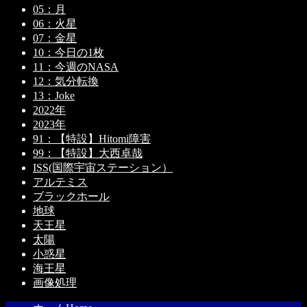
05：月
06：火星
07：金星
10：今日の1枚
11：今週のNASA
12：気分転換
13：Joke
2022年
2023年
91：【特設】Hitomi障害
99：【特設】大西卓哉
ISS(国際宇宙ステーション）
アルテミス
ブラックホール
地球
天王星
太陽
小惑星
海王星
画像処理