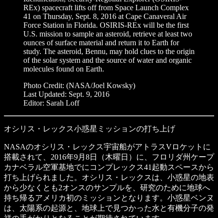
REx) spacecraft lifts off from Space Launch Complex
41 on Thursday, Sept. 8, 2016 at Cape Canaveral Air
Force Station in Florida. OSIRIS-REx will be the first
U.S. mission to sample an asteroid, retrieve at least two
ounces of surface material and return it to Earth for
study. The asteroid, Bennu, may hold clues to the origin
of the solar system and the source of water and organic
molecules found on Earth.
Photo Credit: (NASA/Joel Kowsky)
Last Updated: Sept. 9, 2016
Editor: Sarah Loff
オシリス・レックス小惑星ミッションの打ち上げ
NASAのオシリス・レックス宇宙船がアトラスVロケットに
搭載されて、2016年9月8日（木曜日）に、フロリダ州ケープ
カナベラル空軍基地でにコンプレックス41起動スペースから
打ち上げられました。オシリス・レックスは、小惑星の地表
から少なくとも2オンスのサンプルを、研究のために地球へ
持ち帰るアメリカ初のミッションとなります。小惑星ベンヌ
は、太陽系の起源と、地球上で見つかった水と有機分子の発