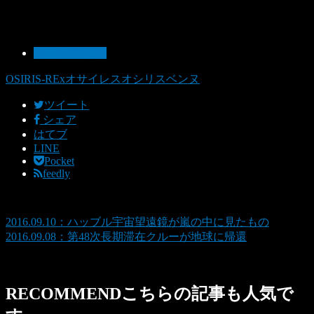
10：今日の1枚
OSIRIS-REx
オサイレス
オシリス
ベンヌ
ツイート
シェア
はてブ
LINE
Pocket
feedly
2016.09.10：ハッブル宇宙望遠鏡が嵐の中に見たもの
2016.09.08：第48次長期滞在クルーが地球に帰還
RECOMMEND
こちらの記事も人気で