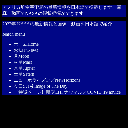
アメリカ航空宇宙局の最新情報を日本語で掲載します。写
真、動画でNASAの現状把握ができます
2023年 NASAの最新情報と画像・動画を日本語で紹介
search
menu
ホーム
Home
お知せ
News
月
Moon
火星
Mars
木星
Jupiter
土星
Satern
ニューホライズンズ
NewHorizons
今日の1枚
Image of The Day
【特設ページ】新型コロナウィルス
COVID-19 advice