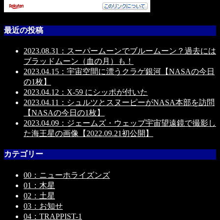
最近の投稿
2023.08.31：スーパームーンでブルームーン？過去には
ブラッドムーン（血の月）も！
2023.04.15：宇宙空間に漂うクラゲ銀河【NASAの今日
の1枚】
2023.04.12：X-59 にシッポが付いた
2023.04.11：シュルツとスヌーピーがNASA本部を訪問
【NASAの今日の1枚】
2023.04.09：ジェームズ・ウェッブ宇宙望遠鏡で撮影し
た海王星の画像【2022.09.21初公開】
カテゴリー
00：ニューホライズンズ
01：木星
02：土星
03：お知せ
04：TRAPPIST-1