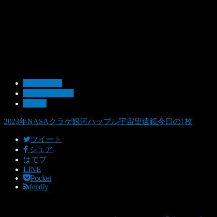
03：お知せ
10：今日の1枚
2023年
2023年
NASA
クラゲ銀河
ハッブル宇宙望遠鏡
今日の1枚
ツイート
シェア
はてブ
LINE
Pocket
feedly