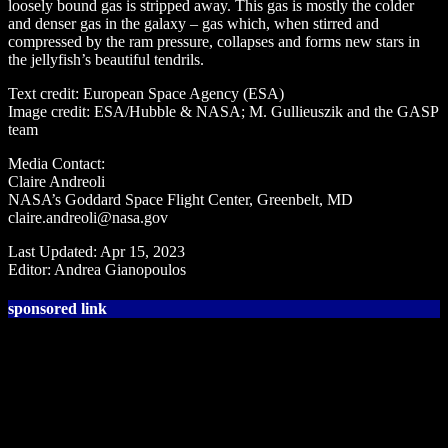
loosely bound gas is stripped away. This gas is mostly the colder
and denser gas in the galaxy – gas which, when stirred and
compressed by the ram pressure, collapses and forms new stars in
the jellyfish’s beautiful tendrils.
Text credit: European Space Agency (ESA)
Image credit: ESA/Hubble & NASA; M. Gullieuszik and the GASP
team
Media Contact:
Claire Andreoli
NASA’s Goddard Space Flight Center, Greenbelt, MD
claire.andreoli@nasa.gov
Last Updated: Apr 15, 2023
Editor: Andrea Gianopoulos
sponsored link