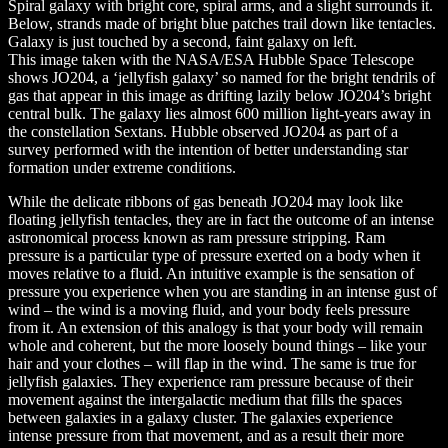
Spiral galaxy with bright core, spiral arms, and a slight surrounds it.
Below, strands made of bright blue patches trail down like tentacles.
Galaxy is just touched by a second, faint galaxy on left.
This image taken with the NASA/ESA Hubble Space Telescope
shows JO204, a ‘jellyfish galaxy’ so named for the bright tendrils of
gas that appear in this image as drifting lazily below JO204’s bright
central bulk. The galaxy lies almost 600 million light-years away in
the constellation Sextans. Hubble observed JO204 as part of a
survey performed with the intention of better understanding star
formation under extreme conditions.
While the delicate ribbons of gas beneath JO204 may look like
floating jellyfish tentacles, they are in fact the outcome of an intense
astronomical process known as ram pressure stripping. Ram
pressure is a particular type of pressure exerted on a body when it
moves relative to a fluid. An intuitive example is the sensation of
pressure you experience when you are standing in an intense gust of
wind – the wind is a moving fluid, and your body feels pressure
from it. An extension of this analogy is that your body will remain
whole and coherent, but the more loosely bound things – like your
hair and your clothes – will flap in the wind. The same is true for
jellyfish galaxies. They experience ram pressure because of their
movement against the intergalactic medium that fills the spaces
between galaxies in a galaxy cluster. The galaxies experience
intense pressure from that movement, and as a result their more