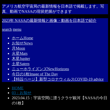
アメリカ航空宇宙局の最新情報を日本語で掲載します。写
真、動画でNASAの現状把握ができます
2023年 NASAの最新情報と画像・動画を日本語で紹介
search
menu
ホーム
Home
お知せ
News
月
Moon
火星
Mars
木星
Jupiter
土星
Satern
ニューホライズンズ
NewHorizons
今日の1枚
Image of The Day
【特設ページ】新型コロナウィルス
COVID-19 advice
HOME
03：お知せ
2023.04.15：宇宙空間に漂うクラゲ銀河【NASAの今日
の1枚】