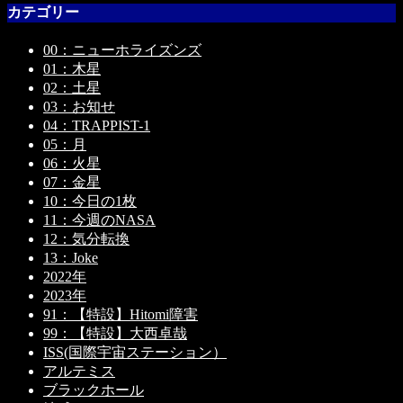
カテゴリー
00：ニューホライズンズ
01：木星
02：土星
03：お知せ
04：TRAPPIST-1
05：月
06：火星
07：金星
10：今日の1枚
11：今週のNASA
12：気分転換
13：Joke
2022年
2023年
91：【特設】Hitomi障害
99：【特設】大西卓哉
ISS(国際宇宙ステーション）
アルテミス
ブラックホール