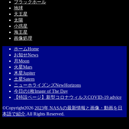
ブラックホール
地球
天王星
太陽
小惑星
海王星
画像処理
ホーム
Home
お知せ
News
月
Moon
火星
Mars
木星
Jupiter
土星
Satern
ニューホライズンズ
NewHorizons
今日の1枚
Image of The Day
【特設ページ】新型コロナウィルス
COVID-19 advice
©Copyright2026
2023年 NASAの最新情報と画像・動画を日
本語で紹介
.All Rights Reserved.