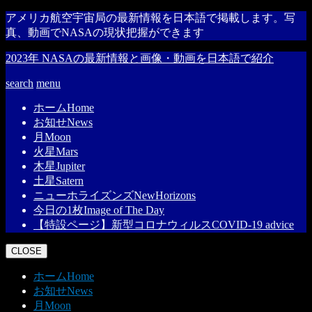
アメリカ航空宇宙局の最新情報を日本語で掲載します。写
真、動画でNASAの現状把握ができます
2023年 NASAの最新情報と画像・動画を日本語で紹介
search
menu
ホーム
Home
お知せ
News
月
Moon
火星
Mars
木星
Jupiter
土星
Satern
ニューホライズンズ
NewHorizons
今日の1枚
Image of The Day
【特設ページ】新型コロナウィルス
COVID-19 advice
CLOSE
ホーム
Home
お知せ
News
月
Moon