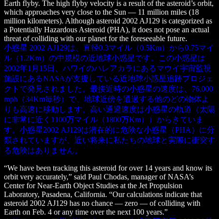
Earth flyby. The high flyby velocity is a result of the asteroid’s orbit,
which approaches very close to the Sun — 11 million miles (18
million kilometers). Although asteroid 2002 AJ129 is categorized as
a Potentially Hazardous Asteroid (PHA), it does not pose an actual
threat of colliding with our planet for the foreseeable future.
小惑星 2002 AJ129は、直径0.3マイル（0.5Km）から0.75マイ
ル（1.2Km）の中規模の近地球小惑星です。この小惑星は
2002年1月15日、ハワイのハレアカラにあるマウイ宇宙監視
施設にあるNASAが支援している近地球小惑星追跡プロジェ
クトで発見されました。最接近時の小惑星の速度は、76,000
mph（34Km毎秒）で、地球近傍を通過する他のどの物体よ
りも高速に移動します。高い通過速度は小惑星の軌道（太陽
に非常に近く1100万マイル（1800万Km））からきていま
す。小惑星2002 AJ129は潜在的に危険な小惑星（PHA）に分
類されていますが、近い将来に私たちの地球と実際に衝突す
る危険はありません。
“We have been tracking this asteroid for over 14 years and know its
orbit very accurately,” said Paul Chodas, manager of NASA’s
Center for Near-Earth Object Studies at the Jet Propulsion
Laboratory, Pasadena, California. “Our calculations indicate that
asteroid 2002 AJ129 has no chance — zero — of colliding with
Earth on Feb. 4 or any time over the next 100 years.”