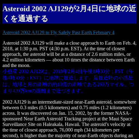
Asteroid 2002 AJ129が2月4日に地球の近
くを通過する
Asteroid 2002 AJ129 to Fly Safely Past Earth February 4
Asteroid 2002 AJ129 will make a close approach to Earth on Feb. 4,
2018, at 1:30 p.m. PST (4:30 p.m. EST). At the time of closest
approach, the asteroid will be at a distance of 2.6 million miles, or
4.2 million kilometers — about 10 times the distance between Earth
and the moon.
小惑星 2002 AJ129は、2018年2月4日午後1時30分：PST（午
後4時30分：EST）に地球に接近します。最接近時の小惑星
は、地球と月の距離の約10倍の距離である260万マイル、つ
まり420万kmの距離まで近づきます。
2002 AJ129 is an intermediate-sized near-Earth asteroid, somewhere
between 0.3 miles (0.5 kilometers) and 0.75 miles (1.2 kilometers)
across. It was discovered on Jan. 15, 2002, by the former NASA-
sponsored Near Earth Asteroid Tracking project at the Maui Space
Surveillance Site on Haleakala, Hawaii. The asteroid’s velocity at
the time of closest approach, 76,000 mph (34 kilometers per
second), is higher than the majority of near-Earth objects during an