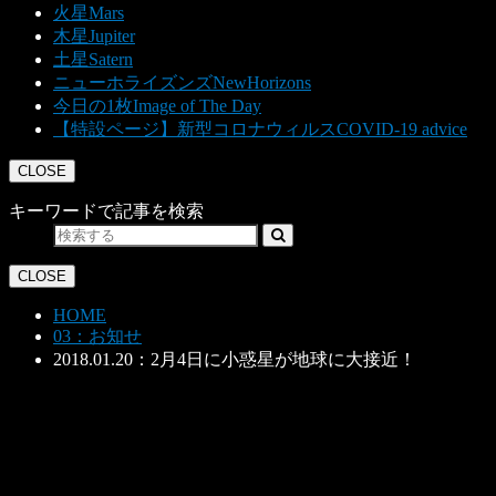
火星
Mars
木星
Jupiter
土星
Satern
ニューホライズンズ
NewHorizons
今日の1枚
Image of The Day
【特設ページ】新型コロナウィルス
COVID-19 advice
CLOSE
キーワードで記事を検索
CLOSE
HOME
03：お知せ
2018.01.20：2月4日に小惑星が地球に大接近！