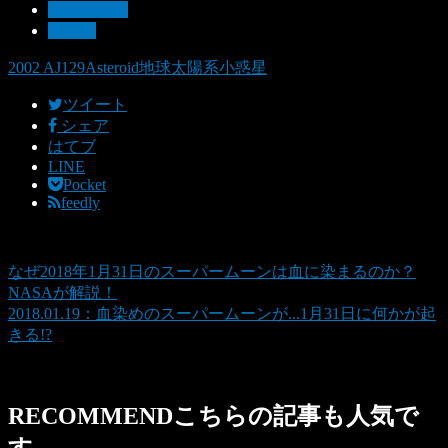
03：お知せ
小惑星
2002 AJ129
Asteroid
地球
太陽系
小惑星
ツイート
シェア
はてブ
LINE
Pocket
feedly
なぜ2018年1月31日のスーパームーンは血に染まるのか？
NASAが解説！
2018.01.19：血染めのスーパームーンが...1月31日に何かが起
きる!?
RECOMMEND
こちらの記事も人気で
す。