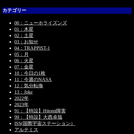
カテゴリー
00：ニューホライズンズ
01：木星
02：土星
03：お知せ
04：TRAPPIST-1
05：月
06：火星
07：金星
10：今日の1枚
11：今週のNASA
12：気分転換
13：Joke
2022年
2023年
91：【特設】Hitomi障害
99：【特設】大西卓哉
ISS(国際宇宙ステーション）
アルテミス