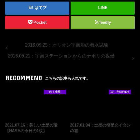
はてブ
LINE
Pocket
feedly
2016.09.23：オリオン宇宙船の着水試験
2016.09.21：宇宙ステーションからのナポリの夜景
RECOMMEND
こちらの記事も人気です。
02：土星
10：今日の1枚
2021.07.16：美しい土星の環
2017.01.04：土星の衛星タイタン
【NASAの今日の1枚】
の雲