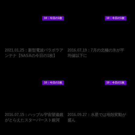
10：今日の1枚
10：今日の1枚
2021.01.25：新型電波パラボラア
2016.07.19：7月の北極の氷が平
ンテナ【NASAの今日の1枚】
均値以下に
10：今日の1枚
10：今日の1枚
2016.07.15：ハッブル宇宙望遠鏡
2016.09.27：水星では地殻変動が
がとらえたスターバースト銀河
盛ん