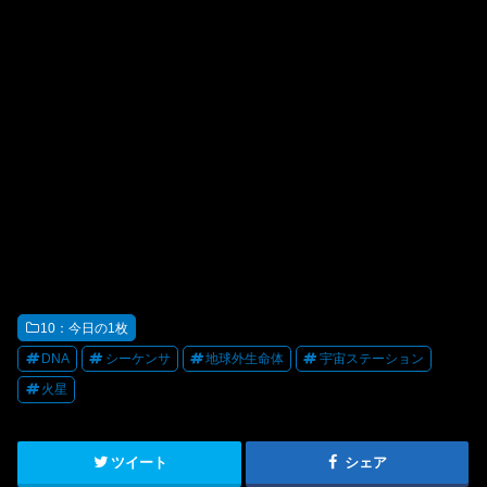
10：今日の1枚
DNA
シーケンサ
地球外生命体
宇宙ステーション
火星
ツイート
シェア