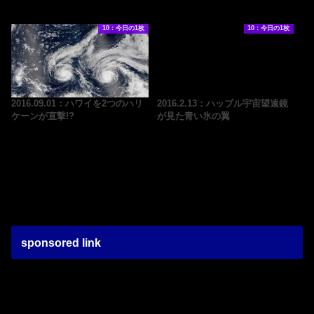
10：今日の1枚
10：今日の1枚
2016.09.01：ハワイを2つのハリ
2016.2.13：ハッブル宇宙望遠鏡
ケーンが直撃!?
が見た青い氷の翼
sponsored link