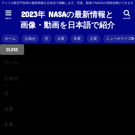
アメリカ航空宇宙局の最新情報を日本語で掲載します。写真、動画でNASAの現状把握ができます
2023年 NASAの最新情報と
menu
search
画像・動画を日本語で紹介
ホーム
お知せ
月
火星
木星
土星
ニューホライズ
CLOSE
ホーム
お知せ
月
火星
木星