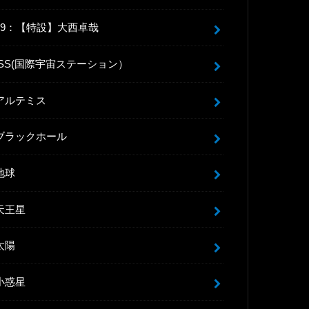
99：【特設】大西卓哉
ISS(国際宇宙ステーション）
アルテミス
ブラックホール
地球
天王星
太陽
小惑星