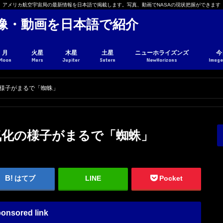
アメリカ航空宇宙局の最新情報を日本語で掲載します。写真、動画でNASAの現状把握ができます
と画像・動画を日本語で紹介
月
火星
木星
土星
ニューホライズンズ
今
Moon
Mars
Jupiter
Satern
NewHorizons
Image
化の様子がまるで「蜘蛛」
素の気化の様子がまるで「蜘蛛」
はてブ
LINE
Pocket
onsored link