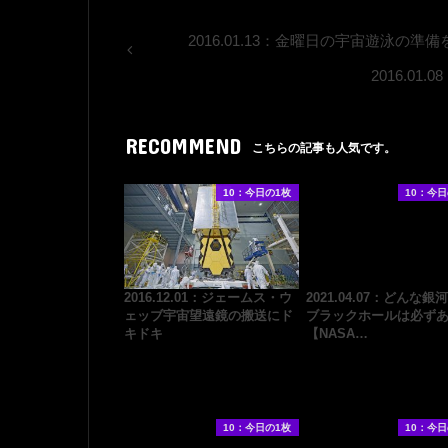
2016.01.13：金曜日の宇宙遊泳の
2016.0
RECOMMEND
こちらの記事も人気です。
10：今日の1枚
10：今日
2016.12.01：ジェームス・ウ
2021.04.07：どんな銀
ェッブ宇宙望遠鏡の搬送にド
ブラックホールは必ず
キドキ
【NASA…
10：今日の1枚
10：今日