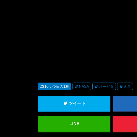
10：今日の1枚
NASA
オービタ
火星
ツイート
LINE