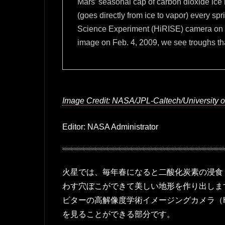
Mars’ seasonal cap of carbon dioxide ice 
(goes directly from ice to vapor) every sp
Science Experiment (HiRISE) camera on 
image on Feb. 4, 2009, we see troughs that
Image Credit: NASA/JPL-Caltech/University o
Editor: NASA Administrator
火星では、毎年春になると二酸化炭素の浸食
わす穴ぼこができて美しい地形を作り出します
ビターの高解像度学術イメージングカメラ（H
を見ることができる部分です。