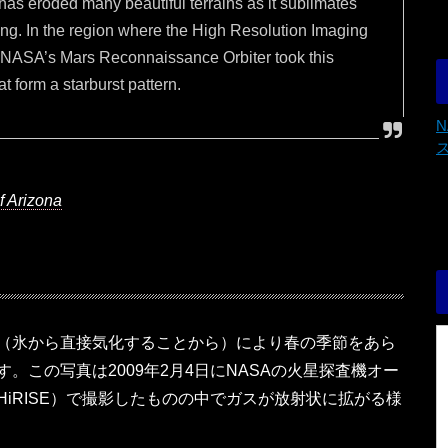
has eroded many beautiful terrains as it sublimates
ring. In the region where the High Resolution Imaging
NASA’s Mars Reconnaissance Orbiter took this
 form a starburst pattern.
f Arizona
（氷から直接気化することから）により春の季節をあら
。この写真は2009年2月4日にNASAの火星探査機オー
iRISE）で撮影したものの中でガスが放射状に拡がる様