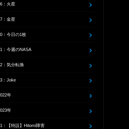
06：火星
07：金星
10：今日の1枚
11：今週のNASA
12：気分転換
13：Joke
2022年
2023年
91：【特設】Hitomi障害