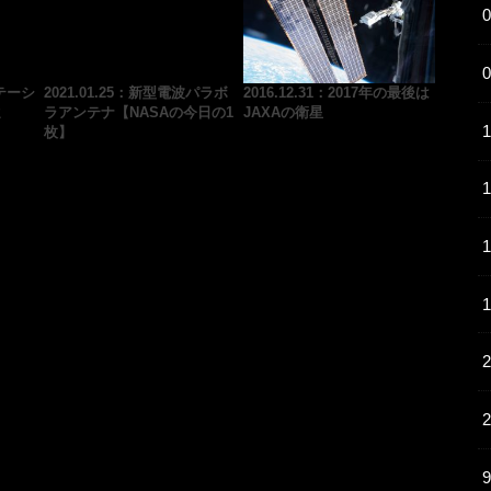
ステーシ
2021.01.25：新型電波パラボ
2016.12.31：2017年の最後は
還
ラアンテナ【NASAの今日の1
JAXAの衛星
枚】