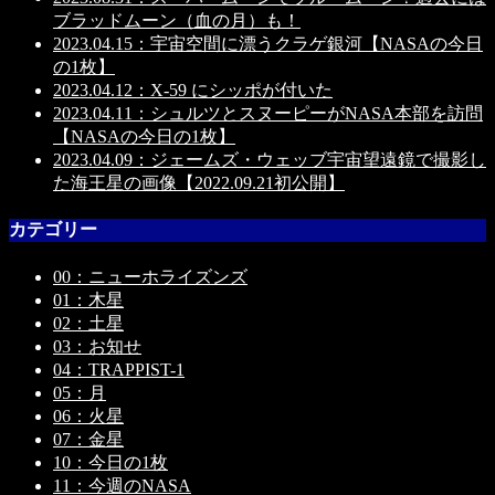
ブラッドムーン（血の月）も！
2023.04.15：宇宙空間に漂うクラゲ銀河【NASAの今日
の1枚】
2023.04.12：X-59 にシッポが付いた
2023.04.11：シュルツとスヌーピーがNASA本部を訪問
【NASAの今日の1枚】
2023.04.09：ジェームズ・ウェッブ宇宙望遠鏡で撮影し
た海王星の画像【2022.09.21初公開】
カテゴリー
00：ニューホライズンズ
01：木星
02：土星
03：お知せ
04：TRAPPIST-1
05：月
06：火星
07：金星
10：今日の1枚
11：今週のNASA