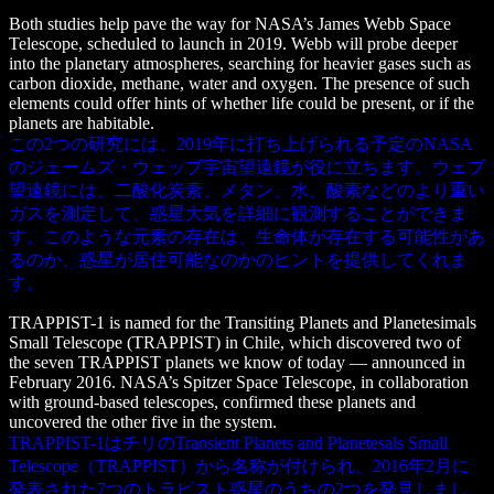
Both studies help pave the way for NASA’s James Webb Space
Telescope, scheduled to launch in 2019. Webb will probe deeper
into the planetary atmospheres, searching for heavier gases such as
carbon dioxide, methane, water and oxygen. The presence of such
elements could offer hints of whether life could be present, or if the
planets are habitable.
この2つの研究には、2019年に打ち上げられる予定のNASA
のジェームズ・ウェッブ宇宙望遠鏡が役に立ちます。ウェブ
望遠鏡には、二酸化炭素、メタン、水、酸素などのより重い
ガスを測定して、惑星大気を詳細に観測することができま
す。このような元素の存在は、生命体が存在する可能性があ
るのか​​、惑星が居住可能なのかのヒントを提供してくれま
す。
TRAPPIST-1 is named for the Transiting Planets and Planetesimals
Small Telescope (TRAPPIST) in Chile, which discovered two of
the seven TRAPPIST planets we know of today — announced in
February 2016. NASA’s Spitzer Space Telescope, in collaboration
with ground-based telescopes, confirmed these planets and
uncovered the other five in the system.
TRAPPIST-1はチリのTransient Planets and Planetesals Small
Telescope（TRAPPIST）から名称が付けられ、2016年2月に
発表された7つのトラピスト惑星のうちの2つを発見しまし