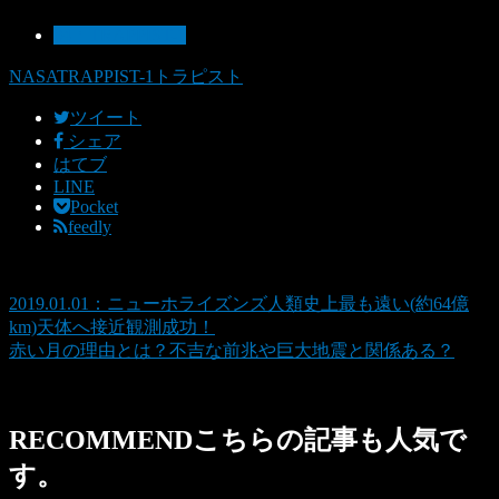
04：TRAPPIST-1
NASA
TRAPPIST-1
トラピスト
ツイート
シェア
はてブ
LINE
Pocket
feedly
2019.01.01：ニューホライズンズ人類史上最も遠い(約64億
km)天体へ接近観測成功！
赤い月の理由とは？不吉な前兆や巨大地震と関係ある？
RECOMMEND
こちらの記事も人気で
す。