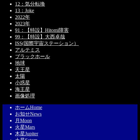
12：気分転換
13：Joke
2022年
2023年
91：【特設】Hitomi障害
99：【特設】大西卓哉
ISS(国際宇宙ステーション）
アルテミス
ブラックホール
地球
天王星
太陽
小惑星
海王星
画像処理
ホーム
Home
お知せ
News
月
Moon
火星
Mars
木星
Jupiter