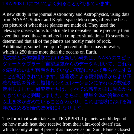
TRAPPIST-1についてよく知ることができています。
A new study in the journal Astronomy and Astrophysics, using data
from NASA’s Spitzer and Kepler space telescopes, offers the best-
yet picture of what these planets are made of. They used the
telescope observations to calculate the densities more precisely than
ever, then used those numbers in complex simulations. Researchers
determined that all of the planets are mostly made of rock.
Additionally, some have up to 5 percent of their mass in water,
which is 250 times more than the oceans on Earth.
天文学と天体物理学における新しい研究は、NASAのスピッ
ツァーとケプラー宇宙望遠鏡からのデータを用いて、これら
の惑星のいまだ解明されていない実態について明らかにする
ことが期待されています。望遠鏡による観測結果からより正
確な密度を算出し複雑なシミュレーションにそれらの数値を
使用しました。研究者たちは、すべての惑星が主に岩石から
できていると判断しました。さらに、惑星全体の質量の5％
以上を水が占めていることがわかり、これは地球における海
洋の占める割合の250倍にもなります。
The form that water takes on TRAPPIST-1 planets would depend
on how much heat they receive from their ultra-cool dwarf star,
which is only about 9 percent as massive as our Sun. Planets closest