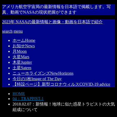
アメリカ航空宇宙局の最新情報を日本語で掲載します。写
真、動画でNASAの現状把握ができます
2023年 NASAの最新情報と画像・動画を日本語で紹介
search
menu
ホーム
Home
お知せ
News
月
Moon
火星
Mars
木星
Jupiter
土星
Satern
ニューホライズンズ
NewHorizons
今日の1枚
Image of The Day
【特設ページ】新型コロナウィルス
COVID-19 advice
HOME
04：TRAPPIST-1
2018.02.07：新情報！地球に似た惑星トラピストの大気
組成について