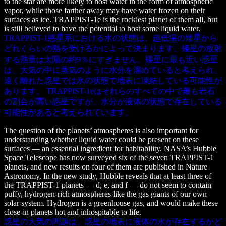
to the star are more likely to host water in the form of atmospheric
vapor, while those farther away may have water frozen on their
surfaces as ice. TRAPPIST-1e is the rockiest planet of them all, but
is still believed to have the potential to host some liquid water.
TRAPPIST-1惑星系における水の状態は、超低温の矮星から
どれくらいの熱を受けるかによって決まります。矮星の放射
する熱量は太陽の約9％にすぎません。矮星に最も近い惑星
は、大気の中に蒸気のように水分を溜めていると考えられ、
遠く離れた惑星では氷の状態で地表に凍結している可能性が
あります。 TRAPPIST-1eはそれらのすべての中で最も岩石
の割合が高い惑星ですが、水分が液体の状態で存在している
可能性があると考えられています。
The question of the planets’ atmospheres is also important for
understanding whether liquid water could be present on these
surfaces — an essential ingredient for habitability. NASA’s Hubble
Space Telescope has now surveyed six of the seven TRAPPIST-1
planets, and new results on four of them are published in Nature
Astronomy. In the new study, Hubble reveals that at least three of
the TRAPPIST-1 planets — d, e, and f — do not seem to contain
puffy, hydrogen-rich atmospheres like the gas giants of our own
solar system. Hydrogen is a greenhouse gas, and would make these
close-in planets hot and inhospitable to life.
惑星の大気の問題は、惑星の地表に液体の水が存在するかど