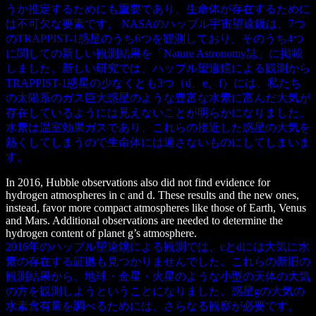
うか推定するためにも重要であり、生命体が存在するために
は不可欠な要素です。 NASAのハッブル宇宙望遠鏡は、7つ
のTRAPPIST-1惑星のうち6つを観測しており、そのうち4つ
に関しての新しい観測結果を「Nature Astronomy誌」に掲載
しました。新しい研究では、ハッブル望遠鏡による観測から
TRAPPIST-1惑星の少なくとも3つ（d、e、f）には、私たち
の太陽系のガス巨大惑星のような豊富な水素に富んだ大気が
存在しているようには見えないことが明らかになりました。
水素は温室効果ガスであり、これらの接近した惑星の大気を
熱くしてしまうので生命体には適さないものにしてしまいま
す。
In 2016, Hubble observations also did not find evidence for
hydrogen atmospheres in c and d. These results and the new ones,
instead, favor more compact atmospheres like those of Earth, Venus
and Mars. Additional observations are needed to determine the
hydrogen content of planet g’s atmosphere.
2016年のハッブル望遠鏡による観測では、cとdには大気に水
素の存在する証拠も見つかりませんでした。これらの新旧の
観測結果から、地球・金星・火星のような小型の天体の大気
の方を観測しようということになりました。惑星gの大気の
水素含有量を調べるためには、さらなる観察が必要です。