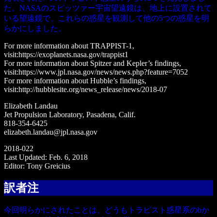
た。NASAのスピッツァー宇宙望遠鏡は、地上に設置されて
いる望遠鏡で、これらの惑星を観測して他の5つの惑星を明
らかにしました。
For more information about TRAPPIST-1,
visit:https://exoplanets.nasa.gov/trappist1
For more information about Spitzer and Kepler’s findings,
visit:https://www.jpl.nasa.gov/news/news.php?feature=7052
For more information about Hubble’s findings,
visit:http://hubblesite.org/news_release/news/2018-07
Elizabeth Landau
Jet Propulsion Laboratory, Pasadena, Calif.
818-354-6425
elizabeth.landau@jpl.nasa.gov
2018-022
Last Updated: Feb. 6, 2018
Editor: Tony Greicius
訳者注
今回明らかにされたことは、どうもトラピスト惑星系のbか