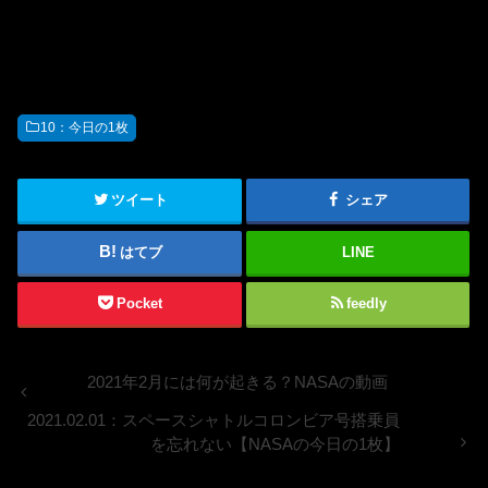
10：今日の1枚
ツイート
シェア
はてブ
LINE
Pocket
feedly
2021年2月には何が起きる？NASAの動画
2021.02.01：スペースシャトルコロンビア号搭乗員
を忘れない【NASAの今日の1枚】