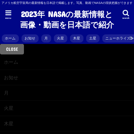
アメリカ航空宇宙局の最新情報を日本語で掲載します。写真、動画でNASAの現状把握ができます
2023年 NASAの最新情報と
menu
search
画像・動画を日本語で紹介
ホーム
お知せ
月
火星
木星
土星
ニューホライズ
CLOSE
ホーム
お知せ
月
火星
木星