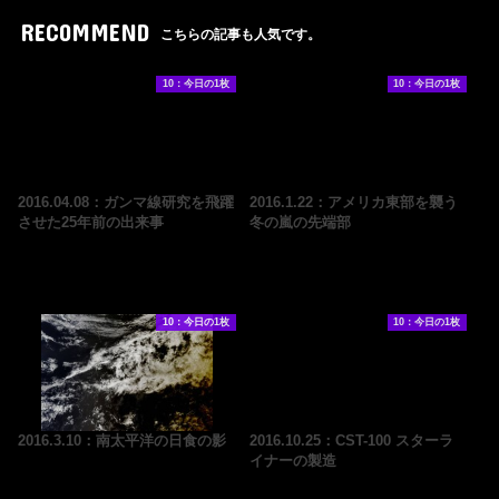
RECOMMEND
こちらの記事も人気です。
10：今日の1枚
10：今日の1枚
2016.04.08：ガンマ線研究を飛躍
2016.1.22：アメリカ東部を襲う
させた25年前の出来事
冬の嵐の先端部
10：今日の1枚
10：今日の1枚
2016.3.10：南太平洋の日食の影
2016.10.25：CST-100 スターラ
イナーの製造