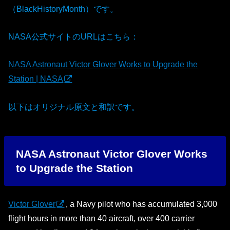
（BlackHistoryMonth）です。
NASA公式サイトのURLはこちら：
NASA Astronaut Victor Glover Works to Upgrade the
Station | NASA
以下はオリジナル原文と和訳です。
NASA Astronaut Victor Glover Works
to Upgrade the Station
Victor Glover
, a Navy pilot who has accumulated 3,000
flight hours in more than 40 aircraft, over 400 carrier