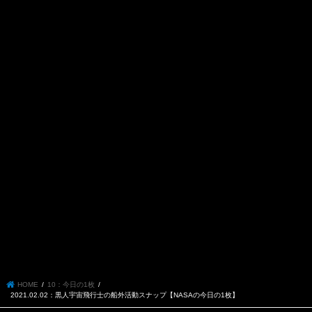
HOME
10：今日の1枚
2021.02.02：黒人宇宙飛行士の船外活動スナップ【NASAの今日の1枚】