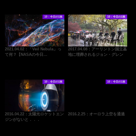
10：今日の1枚
10：今日の1枚
2021.04.02：「Veil Nebula」っ
2017.04.08：アーリントン国立墓
て何？【NASAの今日…
地に埋葬されるジョン・グレン
10：今日の1枚
10：今日の1枚
2016.04.22：太陽光ロケットエン
2016.2.25：オーロラ上空を通過
ジンがないと．．．