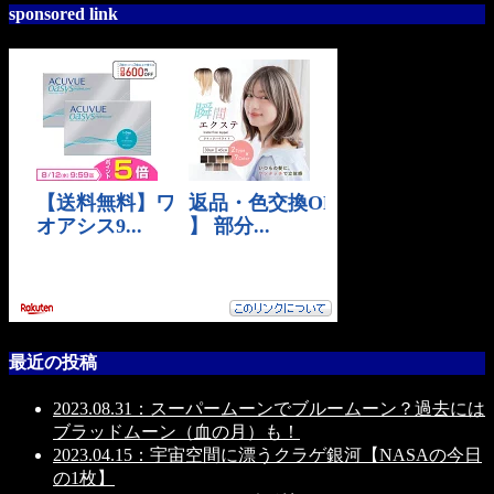
sponsored link
最近の投稿
2023.08.31：スーパームーンでブルームーン？過去には
ブラッドムーン（血の月）も！
2023.04.15：宇宙空間に漂うクラゲ銀河【NASAの今日
の1枚】