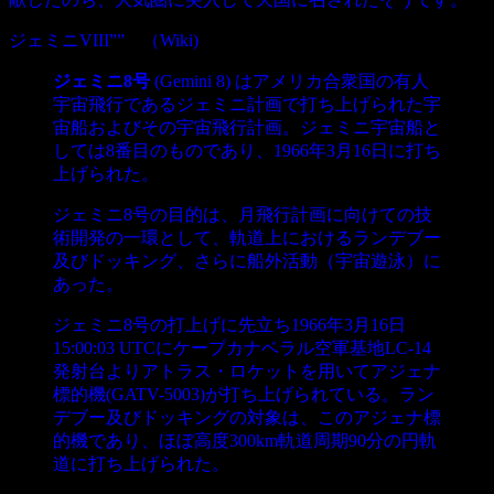
ジェミニVIII”” （Wiki)
ジェミニ8号
(Gemini 8) はアメリカ合衆国の有人
宇宙飛行であるジェミニ計画で打ち上げられた宇
宙船およびその宇宙飛行計画。ジェミニ宇宙船と
しては8番目のものであり、1966年3月16日に打ち
上げられた。
ジェミニ8号の目的は、月飛行計画に向けての技
術開発の一環として、軌道上におけるランデブー
及びドッキング、さらに船外活動（宇宙遊泳）に
あった。
ジェミニ8号の打上げに先立ち1966年3月16日
15:00:03 UTCにケープカナベラル空軍基地LC-14
発射台よりアトラス・ロケットを用いてアジェナ
標的機(GATV-5003)が打ち上げられている。ラン
デブー及びドッキングの対象は、このアジェナ標
的機であり、ほぼ高度300km軌道周期90分の円軌
道に打ち上げられた。