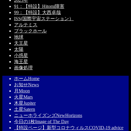
2023年
91：【特設】Hitomi障害
99：【特設】大西卓哉
ISS(国際宇宙ステーション）
アルテミス
ブラックホール
地球
天王星
太陽
小惑星
海王星
画像処理
ホーム
Home
お知せ
News
月
Moon
火星
Mars
木星
Jupiter
土星
Satern
ニューホライズンズ
NewHorizons
今日の1枚
Image of The Day
【特設ページ】新型コロナウィルス
COVID-19 advice