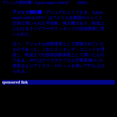
アジェナ標的機” Agena target vehicle” （Wiki)
アジェナ標的機
（アジェナひょうてきき、Agena
target vehicle,ATV）はアメリカ合衆国のジェミニ
計画で用いられた宇宙船。無人機であり、軌道上
におけるランデブーやドッキングの技術開発に用
いられた。
元々、アジェナは偵察衛星として開発されていた
ものであった。これにドッキング・ユニットを増
設し、軌道上での技術試験衛星として用いたもの
である。ATVはケープカナベラル空軍基地LC-14
発射台よりアトラス・ロケットを用いて打ち上げ
られる。
sponsored link