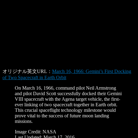
オリジナル英文URL：
March 16, 1966: Gemini’s First Docking
of Two Spacecraft in Earth Orbit
On March 16, 1966, command pilot Neil Armstrong
and pilot David Scott successfully docked their Gemini
VIII spacecraft with the Agena target vehicle, the first-
ever linking of two spacecraft together in Earth orbit.
This crucial spaceflight technology milestone would
prove vital to the success of future moon landing
missions.
Image Credit: NASA
Last Updated: March 17, 2016