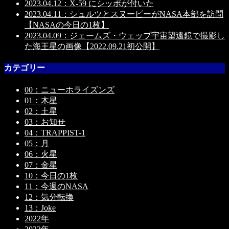
2023.04.12：X-59 にシッポが付いた
2023.04.11：シュルツとスヌーピーがNASA本部を訪問
【NASAの今日の1枚】
2023.04.09：ジェームズ・ウェッブ宇宙望遠鏡で撮影し
た海王星の画像【2022.09.21初公開】
カテゴリー
00：ニューホライズンズ
01：木星
02：土星
03：お知せ
04：TRAPPIST-1
05：月
06：火星
07：金星
10：今日の1枚
11：今週のNASA
12：気分転換
13：Joke
2022年