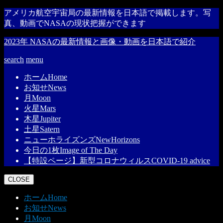
アメリカ航空宇宙局の最新情報を日本語で掲載します。写
真、動画でNASAの現状把握ができます
2023年 NASAの最新情報と画像・動画を日本語で紹介
search
menu
ホーム
Home
お知せ
News
月
Moon
火星
Mars
木星
Jupiter
土星
Satern
ニューホライズンズ
NewHorizons
今日の1枚
Image of The Day
【特設ページ】新型コロナウィルス
COVID-19 advice
CLOSE
ホーム
Home
お知せ
News
月
Moon