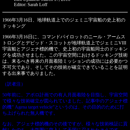
Editor: Sarah Loff
1966年3月16日、地球軌道上でのジェミニ宇宙船の史上初の
ドッキング
1966年3月16日に、コマンドパイロットのニール・アームス
トロングとデビッド・スコットが地球軌道上でジェミニVIII
宇宙船とアジェナ標的機で、史上初の宇宙船同士のドッキン
グを成功させました。この宇宙空間におけるドッキング技術
は、来るべき将来の月面着陸ミッションの成功には必要かつ
不可欠であり、そしてその技術が確立できていることを証明
する出来事でありました。
（訳者注）
50年前に、アポロ計画での有人月面着陸を目指し、宇宙空間
で様々な技術確立が図られていました。記事中のアジェナ標
的機” Agena target vehicle”というのは、その目的のために打
ち上げられた無人機です。
なお、アジェナ標的機のその後ですが、様々な技術検証に貢
献したのち、大気圏に突入して天国に召されたそうです。