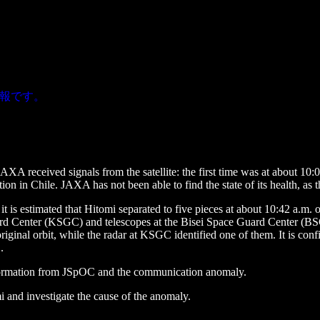
情報です。
y Satellite “Hitomi” (ASTRO-H) (Mar. 29)
y Satellite “Hitomi” (ASTRO-H), using ground stations both in Japan
AXA received signals from the satellite: the first time was at about 10
on in Chile. JAXA has not been able to find the state of its health, as t
is estimated that Hitomi separated to five pieces at about 10:42 a.m. o
Guard Center (KSGC) and telescopes at the Bisei Space Guard Center 
riginal orbit, while the radar at KSGC identified one of them. It is conf
.
nformation from JSpOC and the communication anomaly.
 and investigate the cause of the anomaly.