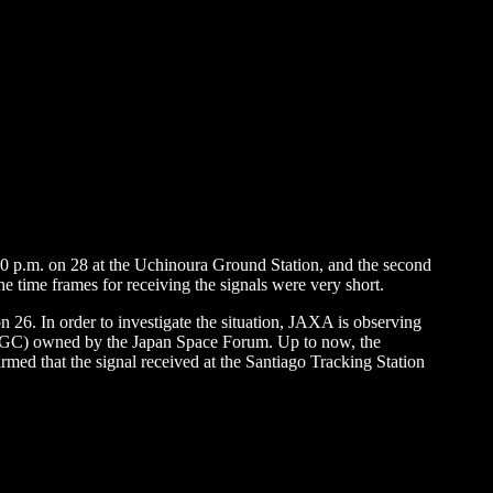
 and overseas.
:00 p.m. on 28 at the Uchinoura Ground Station, and the second
he time frames for receiving the signals were very short.
n 26. In order to investigate the situation, JAXA is observing
(BSGC) owned by the Japan Space Forum. Up to now, the
irmed that the signal received at the Santiago Tracking Station