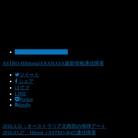
91：【特設】Hitomi障害
ASTRO-H
Hitomi
JAXA
NASA
最新情報
通信障害
ツイート
シェア
はてブ
LINE
Pocket
feedly
2016.3.31：オーストラリア北西部の地球アート
2016.03.27：Hitomi（ASTRO-H)の通信障害