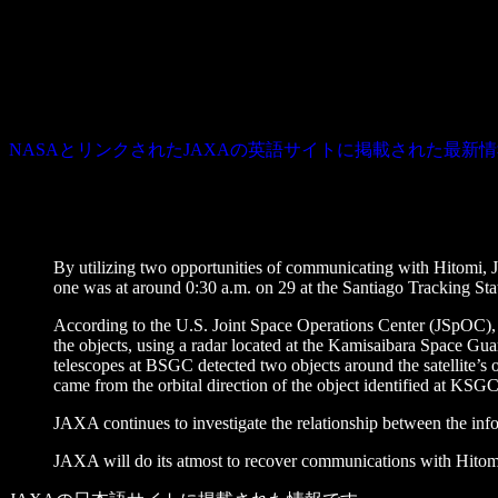
NASAとリンクされたJAXAの英語サイトに掲載された最新
Mar. 29, 2016 Updated
Current Status of Communication Anomaly of X-ray Astronom
JAXA has been trying to communicate with the X-ray Astronom
By utilizing two opportunities of communicating with Hitomi, J
one was at around 0:30 a.m. on 29 at the Santiago Tracking Stati
According to the U.S. Joint Space Operations Center (JSpOC), it 
the objects, using a radar located at the Kamisaibara Space 
telescopes at BSGC detected two objects around the satellite’s o
came from the orbital direction of the object identified at KSGC
JAXA continues to investigate the relationship between the i
JAXA will do its atmost to recover communications with Hitomi