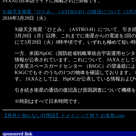
JAXAの日本語サイトに掲載された情報です。
X 線天文衛星「ひとみ」（ASTRO-H）の状況について（3月
2016年3月29日（火）
X線天文衛星「ひとみ」（ASTRO-H）について、引
3月28日（月）以降、これまでに衛星からの電波を2回の
にて3月29日（火）0時半頃です。いずれも極めて短い
一方、米国JSpOC（国防総省戦略軍統合宇宙運用センター；Joi
情報が公表されています。これについて、JAXA とし
び美星スペースガードセンター （BSGC）の望遠鏡に
KSGCでもそ のうちの1つの物体を確認しております
す。 JAXAとしては、JSpOCが公表している情報お
引き続き衛星の通信の復旧及び原因調査について機構を
※時刻はすべて日本時間です。
【意外と知らないIT用語】ドメインって何？ お名前.com
sponsored link