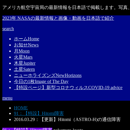
アメリカ航空宇宙局の最新情報を日本語で掲載します。写真、
2023年 NASAの最新情報と画像・動画を日本語で紹介
search
ホーム
Home
お知せ
News
月
Moon
火星
Mars
木星
Jupiter
土星
Satern
ニューホライズンズ
NewHorizons
今日の1枚
Image of The Day
【特設ページ】新型コロナウィルス
COVID-19 advice
menu
HOME
91：【特設】Hitomi障害
2016.03.29：【更新】Hitomi（ASTRO-H)の通信障害