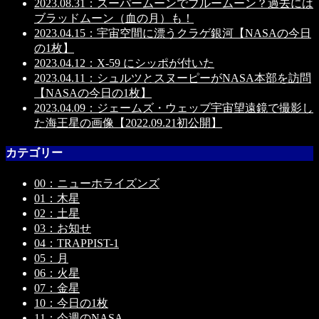
2023.08.31：スーパームーンでブルームーン？過去には
ブラッドムーン（血の月）も！
2023.04.15：宇宙空間に漂うクラゲ銀河【NASAの今日
の1枚】
2023.04.12：X-59 にシッポが付いた
2023.04.11：シュルツとスヌーピーがNASA本部を訪問
【NASAの今日の1枚】
2023.04.09：ジェームズ・ウェッブ宇宙望遠鏡で撮影し
た海王星の画像【2022.09.21初公開】
カテゴリー
00：ニューホライズンズ
01：木星
02：土星
03：お知せ
04：TRAPPIST-1
05：月
06：火星
07：金星
10：今日の1枚
11：今週のNASA