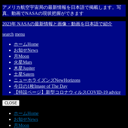
アメリカ航空宇宙局の最新情報を日本語で掲載します。写
真、動画でNASAの現状把握ができます
2023年 NASAの最新情報と画像・動画を日本語で紹介
search
menu
ホーム
Home
お知せ
News
月
Moon
火星
Mars
木星
Jupiter
土星
Satern
ニューホライズンズ
NewHorizons
今日の1枚
Image of The Day
【特設ページ】新型コロナウィルス
COVID-19 advice
CLOSE
ホーム
Home
お知せ
News
月
Moon