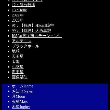
12：気分転換
13：Joke
2022年
2023年
91：【特設】Hitomi障害
99：【特設】大西卓哉
ISS(国際宇宙ステーション）
アルテミス
ブラックホール
地球
天王星
太陽
小惑星
海王星
画像処理
ホーム
Home
お知せ
News
月
Moon
火星
Mars
木星
Jupiter