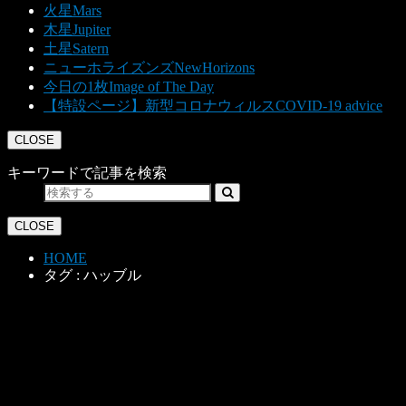
火星
Mars
木星
Jupiter
土星
Satern
ニューホライズンズ
NewHorizons
今日の1枚
Image of The Day
【特設ページ】新型コロナウィルス
COVID-19 advice
CLOSE
キーワードで記事を検索
CLOSE
HOME
タグ : ハッブル