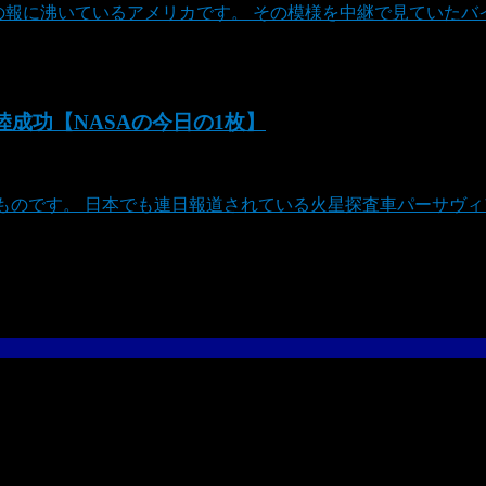
の報に沸いているアメリカです。 その模様を中継で見ていたバイ
着陸成功【NASAの今日の1枚】
したものです。 日本でも連日報道されている火星探査車パーサ