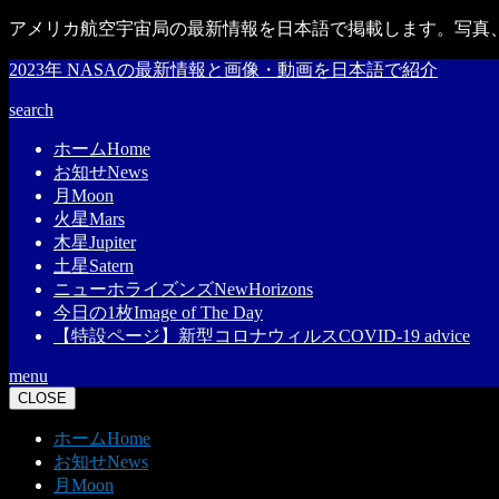
アメリカ航空宇宙局の最新情報を日本語で掲載します。写真、
2023年 NASAの最新情報と画像・動画を日本語で紹介
search
ホーム
Home
お知せ
News
月
Moon
火星
Mars
木星
Jupiter
土星
Satern
ニューホライズンズ
NewHorizons
今日の1枚
Image of The Day
【特設ページ】新型コロナウィルス
COVID-19 advice
menu
CLOSE
ホーム
Home
お知せ
News
月
Moon