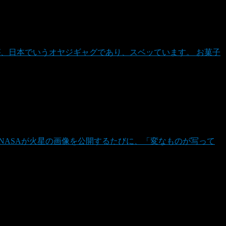
が、日本でいうオヤジギャグであり、スベッています。 お菓子
NASAが火星の画像を公開するたびに、「変なものが写って