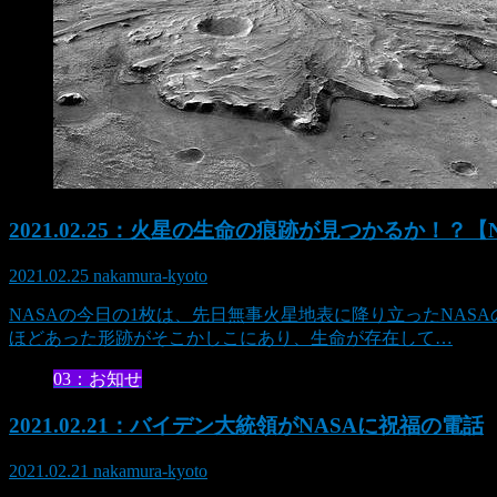
2021.02.25：火星の生命の痕跡が見つかるか！？【
2021.02.25
nakamura-kyoto
NASAの今日の1枚は、先日無事火星地表に降り立ったNA
ほどあった形跡がそこかしこにあり、生命が存在して…
03：お知せ
2021.02.21：バイデン大統領がNASAに祝福の電話
2021.02.21
nakamura-kyoto