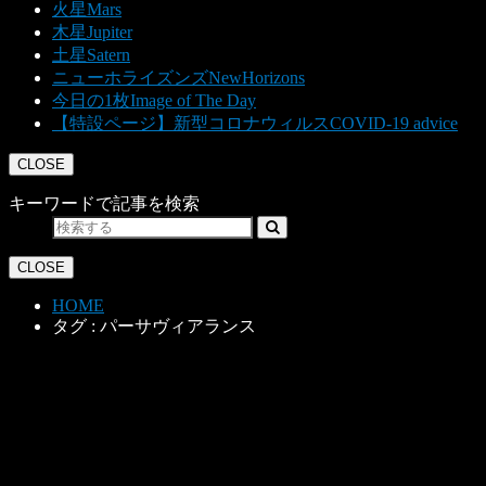
火星
Mars
木星
Jupiter
土星
Satern
ニューホライズンズ
NewHorizons
今日の1枚
Image of The Day
【特設ページ】新型コロナウィルス
COVID-19 advice
CLOSE
キーワードで記事を検索
CLOSE
HOME
タグ : パーサヴィアランス