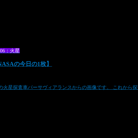
06：火星
NASAの今日の1枚】
SAの火星探査車パーサヴィアランスからの画像です。 これか