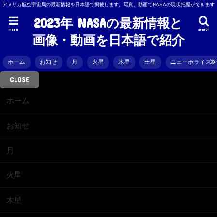
アメリカ航空宇宙局の最新情報を日本語で掲載します。写真、動画でNASAの現状把握ができます
2023年 NASAの最新情報と
menu
search
画像・動画を日本語で紹介
ホーム
お知せ
月
火星
木星
土星
ニューホライズ
CLOSE
ホーム
お知せ
月
火星
木星