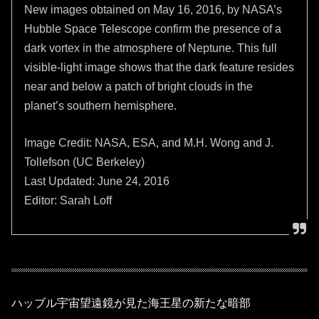
New images obtained on May 16, 2016, by NASA’s
Hubble Space Telescope confirm the presence of a
dark vortex in the atmosphere of Neptune. This full
visible-light image shows that the dark feature resides
near and below a patch of bright clouds in the
planet’s southern hemisphere.
Image Credit: NASA, ESA, and M.H. Wong and J.
Tollefson (UC Berkeley)
Last Updated: June 24, 2016
Editor: Sarah Loff
ハッブル宇宙望遠鏡が見た海王星の新たな暗部