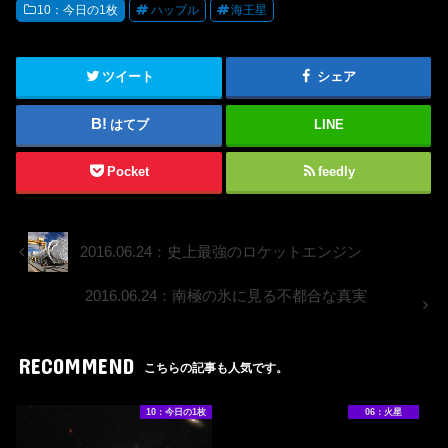
10：今日の1枚
ハッブル
海王星
ツイート
シェア
はてブ
LINE
Pocket
feedly
2016.06.24：史上最強のロケットエンジン
2016.06.24：南極の氷に見る不都合な真実
RECOMMEND
こちらの記事も人気です。
10：今日の1枚
06：火星