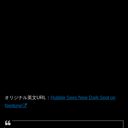
オリジナル英文URL：
Hubble Sees New Dark Spot on
Neptune