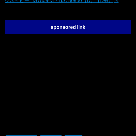
クネイビー HS780943・HS780950【D】【DW】
sponsored link