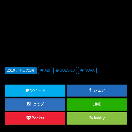
10：今日の1枚
ABI
GOES-16
NOAA
ツイート
シェア
はてブ
LINE
Pocket
feedly