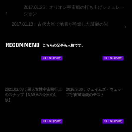
2017.01.25：オリオン宇宙船の打ち上げシミュレー
ション
2017.01.19：古代火星で地表が乾燥した証拠の岩
RECOMMEND
こちらの記事も人気です。
10：今日の1枚
10：今日の1枚
2021.02.08：黒人女性宇宙飛行士
2016.9.30：ジェイムズ・ウェッ
のスナップ【NASAの今日の1
ブ宇宙望遠鏡のテスト
枚】
10：今日の1枚
10：今日の1枚