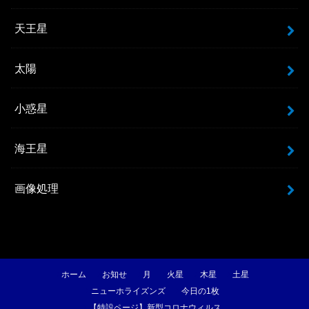
天王星
太陽
小惑星
海王星
画像処理
ホーム
お知せ
月
火星
木星
土星
ニューホライズンズ
今日の1枚
【特設ページ】新型コロナウィルス