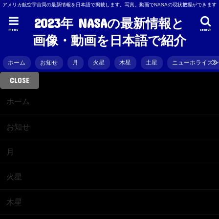
アメリカ航空宇宙局の最新情報を日本語で掲載します。写真、動画でNASAの現状把握ができます
2023年 NASAの最新情報と
menu
search
画像・動画を日本語で紹介
ホーム
お知せ
月
火星
木星
土星
ニューホライズ
CLOSE
ホーム
お知せ
月
火星
木星