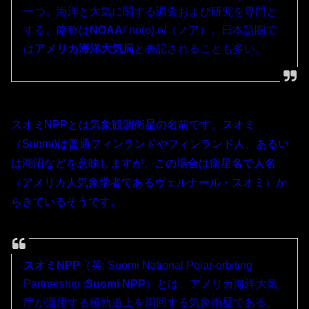
一つ。海洋と大気に関する調査および研究を専門と
する。略称は
NOAA
/ˈno(ʊ).ə/
（ノア）。日本語圏で
は
アメリカ海洋大気局
と表記されることも多い。
スオミNPPとは気象観測衛星の名前です。スオミ
（Suomi)は普通フィンランドやフィンランド人、あるい
は湖沼などを意味しますが、この場合は衛星名で人名
（アメリカ人気象学者であるヴェルナール・スオミ）か
らきているそうです。
スオミNPP
（英:
Suomi National Polar-orbiting
Partnership :
Suomi NPP
）とは、アメリカ海洋大気
庁が運用する極軌道上を周回する気象衛星である。