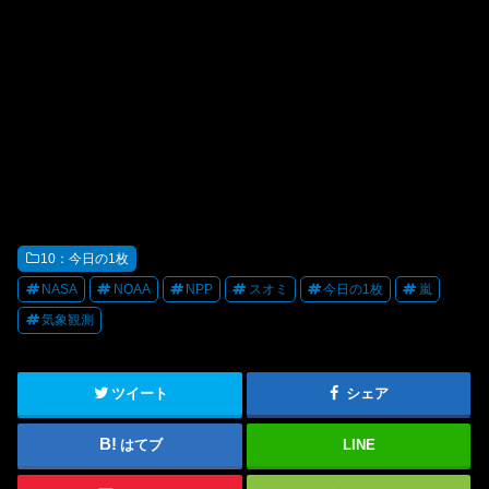
10：今日の1枚
NASA
NOAA
NPP
スオミ
今日の1枚
嵐
気象観測
ツイート
シェア
はてブ
LINE