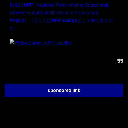
以前は
NPP
（National Polar-orbiting Operational
Environmental Satellite System Preparatory
Project）、若しくは
NPP-Bridge
として知られてい
た。
sponsored link