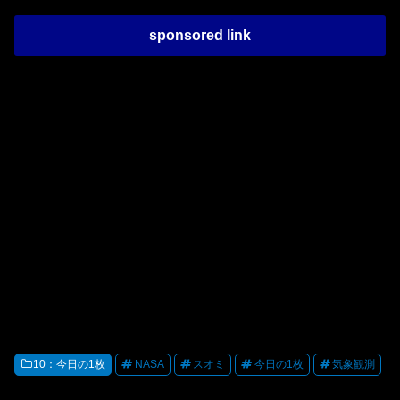
sponsored link
10：今日の1枚
NASA
スオミ
今日の1枚
気象観測