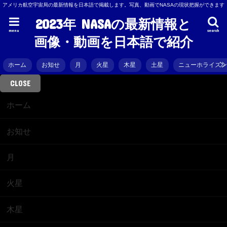
アメリカ航空宇宙局の最新情報を日本語で掲載します。写真、動画でNASAの現状把握ができます
2023年 NASAの最新情報と
menu
search
画像・動画を日本語で紹介
ホーム
お知せ
月
火星
木星
土星
ニューホライズ
CLOSE
ホーム
お知せ
月
火星
木星