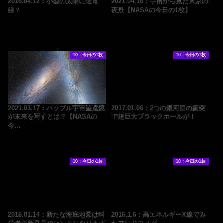
2016.04.12：小型の太陽に送電
2021.04.16：宇宙から見た東京の
線？
夜景【NASAの今日の1枚】
10：今日の1枚
10：今日の1枚
2021.03.17：ハッブル宇宙望遠鏡
2017.01.06：2つの銀河団の衝突
が未来を写すとは？【NASAの
で超巨大ブラックホールが！
今…
10：今日の1枚
10：今日の1枚
2016.01.14：新たな海底地図は科
2016.1.6：高エネルギーX線でみ