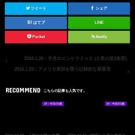
ツイート
シェア
はてブ
LINE
Pocket
feedly
2016.1.26：半月のエンケラドゥス (土星の第2衛星)
2016.1.23：アメリカ東部を襲う記録的な暴風雪
RECOMMEND
こちらの記事も人気です。
10：今日の1枚
10：今日の1枚