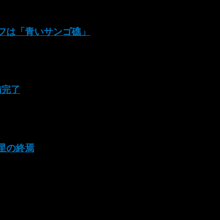
リーフは「青いサンゴ礁」
備完了
な星の終焉