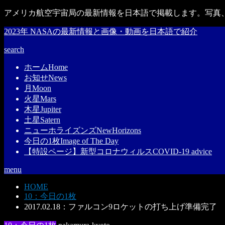
アメリカ航空宇宙局の最新情報を日本語で掲載します。写真、
2023年 NASAの最新情報と画像・動画を日本語で紹介
search
ホーム
Home
お知せ
News
月
Moon
火星
Mars
木星
Jupiter
土星
Satern
ニューホライズンズ
NewHorizons
今日の1枚
Image of The Day
【特設ページ】新型コロナウィルス
COVID-19 advice
menu
HOME
10：今日の1枚
2017.02.18：ファルコン9ロケットの打ち上げ準備完了