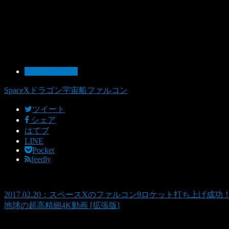
10：今日の1枚
SpaceX
ドラゴン宇宙船
ファルコン
ツイート
シェア
はてブ
LINE
Pocket
feedly
2017.02.20：スペースXのファルコン9ロケット打ち上げ成功
地球の超高精細4K動画 [拡張版]