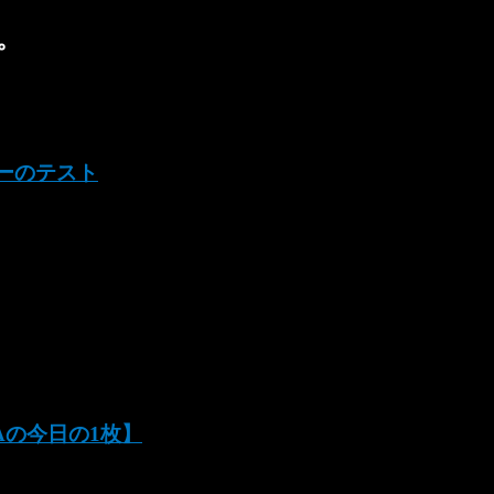
。
ターのテスト
SAの今日の1枚】