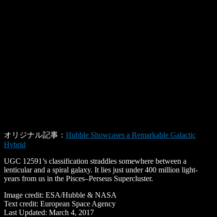
オリジナル記事：
Hubble Showcases a Remarkable Galactic
Hybrid
UGC 12591’s classification straddles somewhere between a
lenticular and a spiral galaxy. It lies just under 400 million light-
years from us in the Pisces–Perseus Supercluster.
Image credit: ESA/Hubble & NASA
Text credit: European Space Agency
Last Updated: March 4, 2017