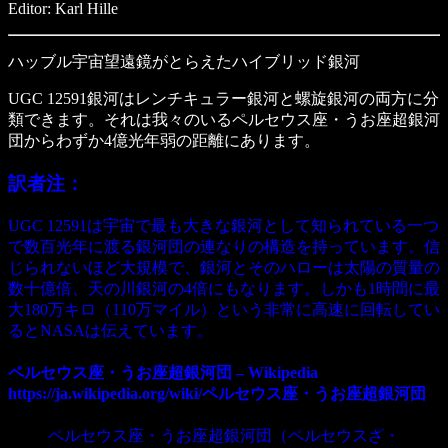
Editor: Karl Hille
ハッブル宇宙望遠鏡がとらえたハイブリッド銀河
UGC 12591銀河はレンチキュラー銀河と螺旋銀河の両方に分
類できます。それは我々のいるペルセウス座・うお座超銀河
団からわずか4億光年弱の距離にあります。
訳者注：
UGC 12591は宇宙で最も大きな銀河として知られている一つ
で数百光年に渡る銀河団の連なりの構造を持っています。信
じられないほど大規模で、銀河とそのハローは太陽の質量の
数十億倍、天の川銀河の4倍にもなります。しかも1時間に最
大180万キロ（110万マイル）という非常に高速に回転してい
るとNASAは伝えています。
ペルセウス座・うお座超銀河団 – Wikipedia
https://ja.wikipedia.org/wiki/ペルセウス座・うお座超銀河団
ペルセウス座・うお座超銀河団（ペルセウスざ・