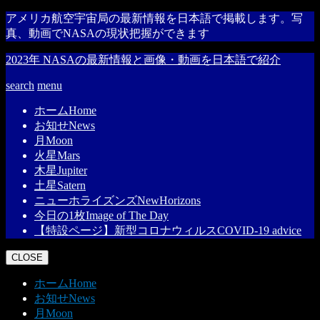
アメリカ航空宇宙局の最新情報を日本語で掲載します。写
真、動画でNASAの現状把握ができます
2023年 NASAの最新情報と画像・動画を日本語で紹介
search
menu
ホーム
Home
お知せ
News
月
Moon
火星
Mars
木星
Jupiter
土星
Satern
ニューホライズンズ
NewHorizons
今日の1枚
Image of The Day
【特設ページ】新型コロナウィルス
COVID-19 advice
CLOSE
ホーム
Home
お知せ
News
月
Moon