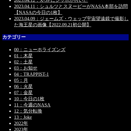
2023.04.12：X-59 にシッポが付いた
2023.04.11：シュルツとスヌーピーがNASA本部を訪問
【NASAの今日の1枚】
2023.04.09：ジェームズ・ウェッブ宇宙望遠鏡で撮影し
た海王星の画像【2022.09.21初公開】
カテゴリー
00：ニューホライズンズ
01：木星
02：土星
03：お知せ
04：TRAPPIST-1
05：月
06：火星
07：金星
10：今日の1枚
11：今週のNASA
12：気分転換
13：Joke
2022年
2023年