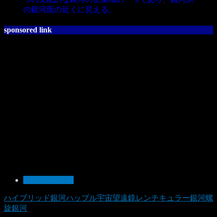
の銀河面の近くに見える。
sponsored link
10：今日の1枚
ハイブリッド銀河
ハッブル宇宙望遠鏡
レンチキュラー銀河
螺
旋銀河