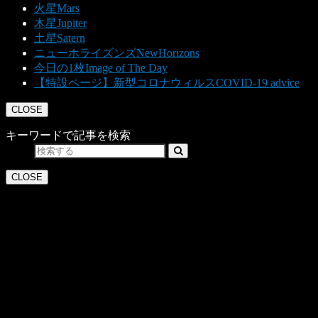
火星
Mars
木星
Jupiter
土星
Satern
ニューホライズンズ
NewHorizons
今日の1枚
Image of The Day
【特設ページ】新型コロナウィルス
COVID-19 advice
CLOSE
キーワードで記事を検索
CLOSE