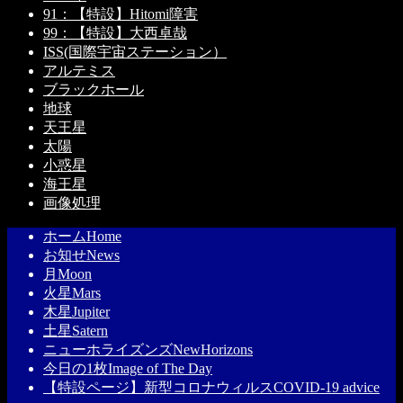
91：【特設】Hitomi障害
99：【特設】大西卓哉
ISS(国際宇宙ステーション）
アルテミス
ブラックホール
地球
天王星
太陽
小惑星
海王星
画像処理
ホーム
Home
お知せ
News
月
Moon
火星
Mars
木星
Jupiter
土星
Satern
ニューホライズンズ
NewHorizons
今日の1枚
Image of The Day
【特設ページ】新型コロナウィルス
COVID-19 advice