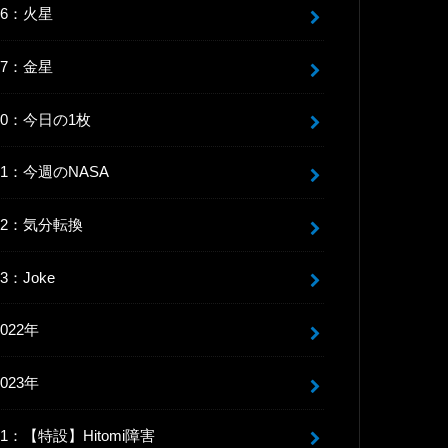
06：火星
07：金星
10：今日の1枚
11：今週のNASA
12：気分転換
13：Joke
2022年
2023年
91：【特設】Hitomi障害