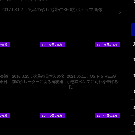
2017.03.02：火星の砂丘地帯の360度パノラマ画像
の1枚
10：今日の1枚
10：今日の1枚
国会議
2016.3.25：火星の日本人の名
2021.05.11：OSIRIS-RExが
A今日
前のクレーターにある扇状地
小惑星ベンヌに別れを告げる
【…
の1枚
10：今日の1枚
10：今日の1枚