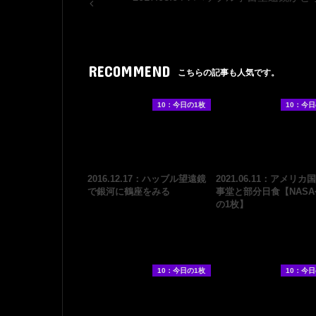
RECOMMEND
こちらの記事も人気です。
10：今日の1枚
10：今日
2016.12.17：ハッブル望遠鏡
2021.06.11：アメリカ
で銀河に鶴座をみる
事堂と部分日食【NAS
の1枚】
10：今日の1枚
10：今日