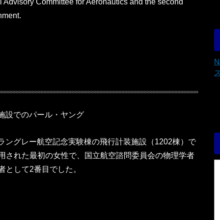
al Advisory Committee for Aeronautics and the second
rnment.
装施設でのパール・ヤング
はラングレー航空記念実験棟の飛行計装施設（1202棟）で
用された最初の女性で、国立航空諮問委員会の物理学者
者として2番目でした。