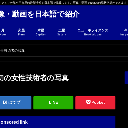
アメリカ航空宇宙局の最新情報を日本語で掲載します。写真、動画でNASAの現状把握ができます
と画像・動画を日本語で紹介
月
火星
木星
土星
ニューホライズンズ
今
Moon
Mars
Jupiter
Satern
NewHorizons
Image
初の女性技術者の写真
ASA初の女性技術者の写真
はてブ
LINE
Pocket
onsored link