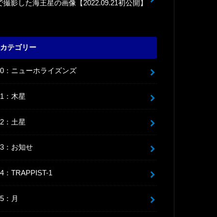
で撮影した海王星の画像【2022.09.21初公開】
カテゴリー
00：ニューホライズンズ
01：木星
02：土星
03：お知せ
04：TRAPPIST-1
05：月