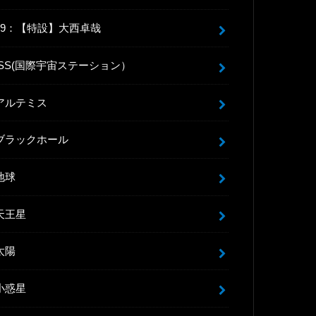
99：【特設】大西卓哉
ISS(国際宇宙ステーション）
アルテミス
ブラックホール
地球
天王星
太陽
小惑星