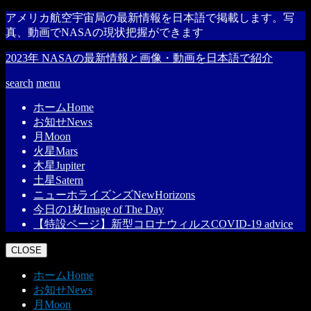
アメリカ航空宇宙局の最新情報を日本語で掲載します。写
真、動画でNASAの現状把握ができます
2023年 NASAの最新情報と画像・動画を日本語で紹介
search
menu
ホーム
Home
お知せ
News
月
Moon
火星
Mars
木星
Jupiter
土星
Satern
ニューホライズンズ
NewHorizons
今日の1枚
Image of The Day
【特設ページ】新型コロナウィルス
COVID-19 advice
CLOSE
ホーム
Home
お知せ
News
月
Moon