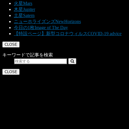
火星
Mars
木星
Jupiter
土星
Satern
ニューホライズンズ
NewHorizons
今日の1枚
Image of The Day
【特設ページ】新型コロナウィルス
COVID-19 advice
CLOSE
キーワードで記事を検索
CLOSE