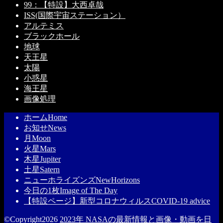
99：【特設】大西卓哉
ISS(国際宇宙ステーション）
アルテミス
ブラックホール
地球
天王星
太陽
小惑星
海王星
画像処理
ホーム
Home
お知せ
News
月
Moon
火星
Mars
木星
Jupiter
土星
Satern
ニューホライズンズ
NewHorizons
今日の1枚
Image of The Day
【特設ページ】新型コロナウィルス
COVID-19 advice
©Copyright2026
2023年 NASAの最新情報と画像・動画を日