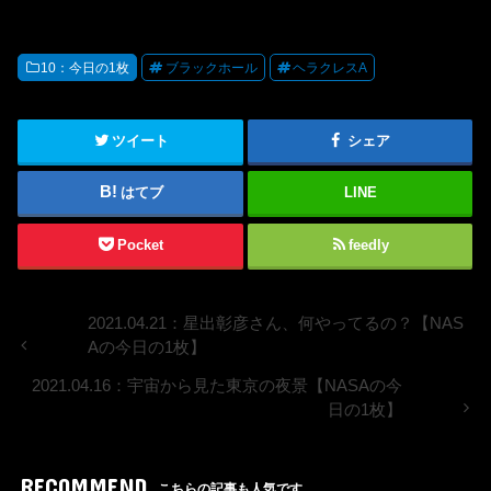
10：今日の1枚
ブラックホール
ヘラクレスA
ツイート
シェア
はてブ
LINE
Pocket
feedly
2021.04.21：星出彰彦さん、何やってるの？【NAS
Aの今日の1枚】
2021.04.16：宇宙から見た東京の夜景【NASAの今
日の1枚】
RECOMMEND
こちらの記事も人気です。