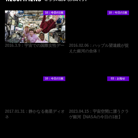
10：今日の1枚
10：今日の1枚
2016.3.9：宇宙での国際女性デー
2016.02.06：ハッブル望遠鏡が捉
えた銀河の合体！
10：今日の1枚
03：お知せ
2017.01.31：静かなる衛星ディオ
2023.04.15：宇宙空間に漂うクラ
ネ
ゲ銀河【NASAの今日の1枚】