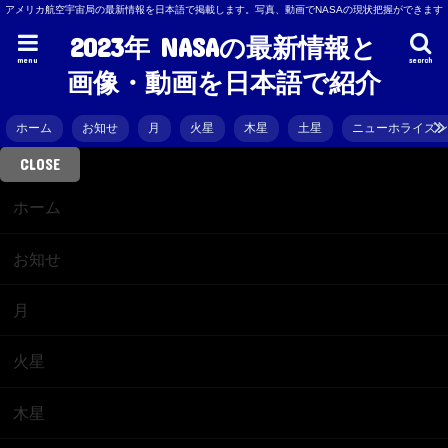
アメリカ航空宇宙局の最新情報を日本語で掲載します。写真、動画でNASAの現状把握ができます
2023年 NASAの最新情報と
menu
search
画像・動画を日本語で紹介
ホーム
お知せ
月
火星
木星
土星
ニューホライズ
CLOSE
ホーム
お知せ
月
火星
木星