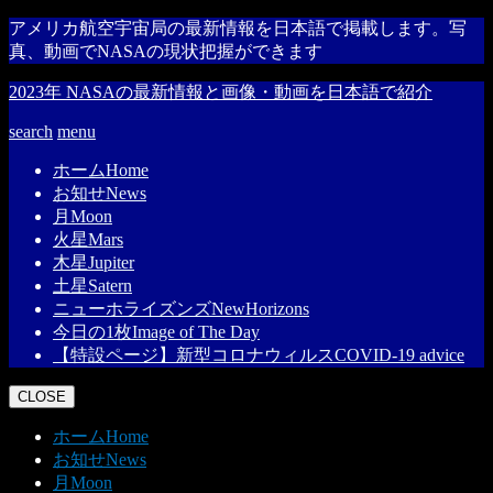
アメリカ航空宇宙局の最新情報を日本語で掲載します。写
真、動画でNASAの現状把握ができます
2023年 NASAの最新情報と画像・動画を日本語で紹介
search
menu
ホーム
Home
お知せ
News
月
Moon
火星
Mars
木星
Jupiter
土星
Satern
ニューホライズンズ
NewHorizons
今日の1枚
Image of The Day
【特設ページ】新型コロナウィルス
COVID-19 advice
CLOSE
ホーム
Home
お知せ
News
月
Moon