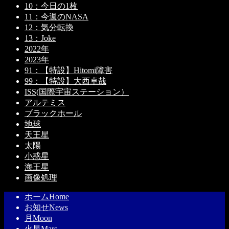
10：今日の1枚
11：今週のNASA
12：気分転換
13：Joke
2022年
2023年
91：【特設】Hitomi障害
99：【特設】大西卓哉
ISS(国際宇宙ステーション）
アルテミス
ブラックホール
地球
天王星
太陽
小惑星
海王星
画像処理
ホーム
Home
お知せ
News
月
Moon
火星
Mars