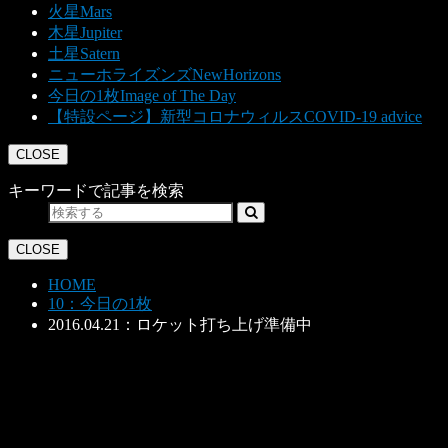
火星
Mars
木星
Jupiter
土星
Satern
ニューホライズンズ
NewHorizons
今日の1枚
Image of The Day
【特設ページ】新型コロナウィルス
COVID-19 advice
CLOSE
キーワードで記事を検索
CLOSE
HOME
10：今日の1枚
2016.04.21：ロケット打ち上げ準備中