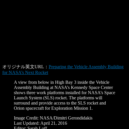
オリジナル英文URL：
Preparing the Vehicle Assembly Building
for NASA’s Next Rocket
A view from below in High Bay 3 inside the Vehicle
Assembly Building at NASA’s Kennedy Space Center
shows three work platforms installed for NASA’s Space
Launch System (SLS) rocket. The platforms will
surround and provide access to the SLS rocket and
Orion spacecraft for Exploration Mission 1.
Image Credit: NASA/Dimitri Gerondidakis
Last Updated: April 21, 2016
Editor: Sarah Loff