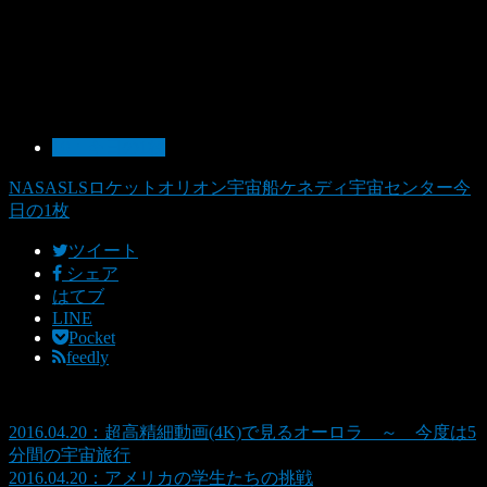
10：今日の1枚
NASA
SLSロケット
オリオン宇宙船
ケネディ宇宙センター
今
日の1枚
ツイート
シェア
はてブ
LINE
Pocket
feedly
2016.04.20：超高精細動画(4K)で見るオーロラ ～ 今度は5
分間の宇宙旅行
2016.04.20：アメリカの学生たちの挑戦