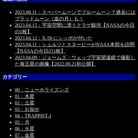
2023.08.31：スーパームーンでブルームーン？過去には
ブラッドムーン（血の月）も！
2023.04.15：宇宙空間に漂うクラゲ銀河【NASAの今日
の1枚】
2023.04.12：X-59 にシッポが付いた
2023.04.11：シュルツとスヌーピーがNASA本部を訪問
【NASAの今日の1枚】
2023.04.09：ジェームズ・ウェッブ宇宙望遠鏡で撮影し
た海王星の画像【2022.09.21初公開】
カテゴリー
00：ニューホライズンズ
01：木星
02：土星
03：お知せ
04：TRAPPIST-1
05：月
06：火星
07：金星