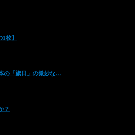
の1枚】
と日本の「旗日」の微妙な…
のか？