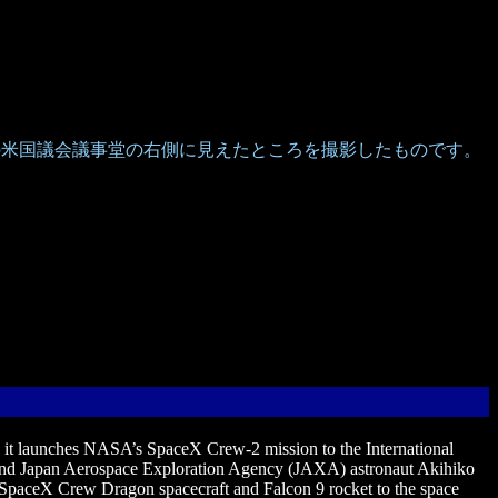
の米国議会議事堂の右側に見えたところを撮影したものです。
s it launches NASA’s SpaceX Crew-2 mission to the International
nd Japan Aerospace Exploration Agency (JAXA) astronaut Akihiko
 SpaceX Crew Dragon spacecraft and Falcon 9 rocket to the space