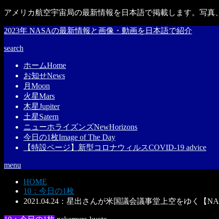
アメリカ航空宇宙局の最新情報を日本語で掲載します。写真、
2023年 NASAの最新情報と画像・動画を日本語で紹介
search
ホーム
Home
お知せ
News
月
Moon
火星
Mars
木星
Jupiter
土星
Satern
ニューホライズンズ
NewHorizons
今日の1枚
Image of The Day
【特設ページ】新型コロナウィルス
COVID-19 advice
menu
HOME
10：今日の1枚
2021.04.24：星出さんが米国議会議事堂上空をゆく【N