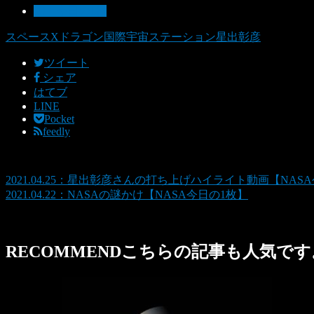
10：今日の1枚
スペースX
ドラゴン
国際宇宙ステーション
星出彰彦
ツイート
シェア
はてブ
LINE
Pocket
feedly
2021.04.25：星出彰彦さんの打ち上げハイライト動画【NAS
2021.04.22：NASAの謎かけ【NASA今日の1枚】
RECOMMEND
こちらの記事も人気です