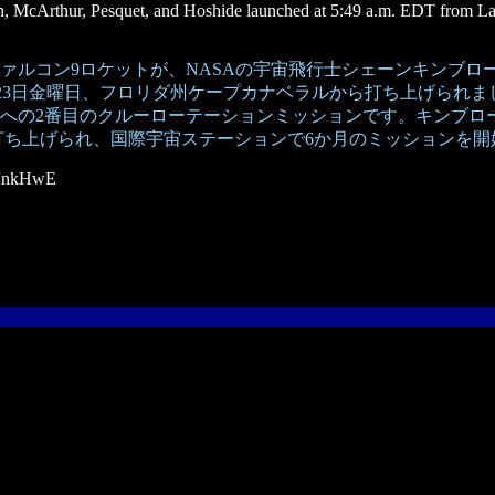
h, McArthur, Pesquet, and Hoshide launched at 5:49 a.m. EDT from L
ァルコン9ロケットが、NASAの宇宙飛行士シェーンキンブロ
月23日金曜日、フロリダ州ケープカナベラルから打ち上げられま
への2番目のクルーローテーションミッションです。キンブロー
打ち上げられ、国際宇宙ステーションで6か月のミッションを開
smVnkHwE