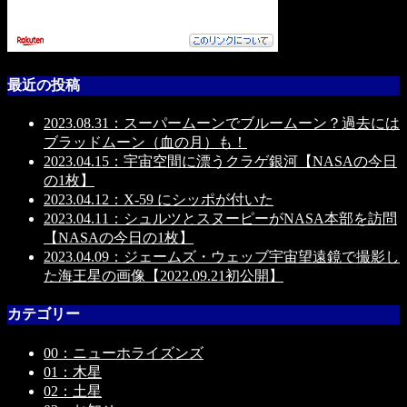
最近の投稿
2023.08.31：スーパームーンでブルームーン？過去には
ブラッドムーン（血の月）も！
2023.04.15：宇宙空間に漂うクラゲ銀河【NASAの今日
の1枚】
2023.04.12：X-59 にシッポが付いた
2023.04.11：シュルツとスヌーピーがNASA本部を訪問
【NASAの今日の1枚】
2023.04.09：ジェームズ・ウェッブ宇宙望遠鏡で撮影し
た海王星の画像【2022.09.21初公開】
カテゴリー
00：ニューホライズンズ
01：木星
02：土星