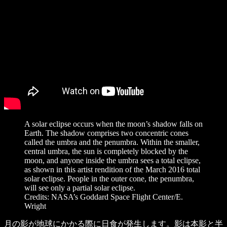
A solar eclipse occurs when the moon’s shadow falls on
Earth. The shadow comprises two concentric cones
called the umbra and the penumbra. Within the smaller,
central umbra, the sun is completely blocked by the
moon, and anyone inside the umbra sees a total eclipse,
as shown in this artist rendition of the March 2016 total
solar eclipse. People in the outer cone, the penumbra,
will see only a partial solar eclipse.
Credits: NASA’s Goddard Space Flight Center/E.
Wright
月の影が地球にかかる際に日食が発生します。影は本影と半