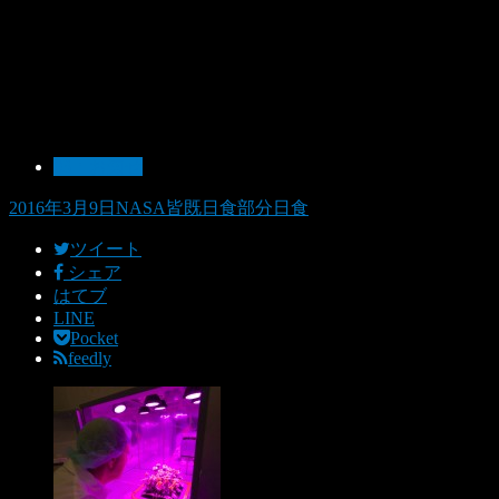
03：お知せ
2016年3月9日
NASA
皆既日食
部分日食
ツイート
シェア
はてブ
LINE
Pocket
feedly