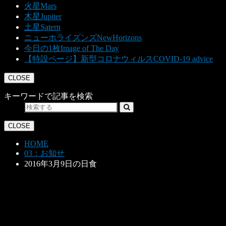
火星
Mars
木星
Jupiter
土星
Satern
ニューホライズンズ
NewHorizons
今日の1枚
Image of The Day
【特設ページ】新型コロナウィルス
COVID-19 advice
CLOSE
キーワードで記事を検索
CLOSE
HOME
03：お知せ
2016年3月9日の日食