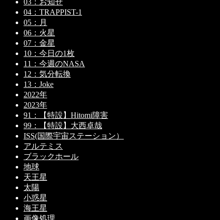
03：お知せ
04：TRAPPIST-1
05：月
06：火星
07：金星
10：今日の1枚
11：今週のNASA
12：気分転換
13：Joke
2022年
2023年
91：【特設】Hitomi障害
99：【特設】大西卓哉
ISS(国際宇宙ステーション）
アルテミス
ブラックホール
地球
天王星
太陽
小惑星
海王星
画像処理