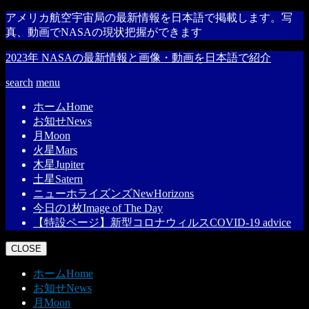
アメリカ航空宇宙局の最新情報を日本語で掲載します。写
真、動画でNASAの現状把握ができます
2023年 NASAの最新情報と画像・動画を日本語で紹介
search
menu
ホーム
Home
お知せ
News
月
Moon
火星
Mars
木星
Jupiter
土星
Satern
ニューホライズンズ
NewHorizons
今日の1枚
Image of The Day
【特設ページ】新型コロナウィルス
COVID-19 advice
CLOSE
ホーム
Home
お知せ
News
月
Moon