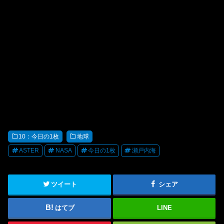
10：今日の1枚
地球
ASTER
NASA
今日の1枚
瀬戸内海
ツイート
シェア
はてブ
LINE