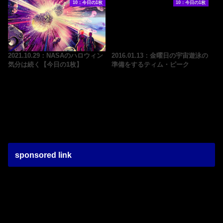
10：今日の1枚
10：今日の1枚
2021.10.29：NASAのハロウィン
2016.01.13：金曜日の宇宙遊泳の
気分は続く【今日の1枚】
準備をするティム・ピーク
sponsored link