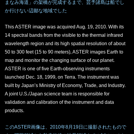
まなみ海道」の架橋が完成するまで、芸予諸島は船でし
か行けない辺鄙な地域でした
This ASTER image was acquired Aug. 19, 2010. With its
14 spectral bands from the visible to the thermal infrared
wavelength region and its high spatial resolution of about
50 to 300 feet (15 to 90 meters), ASTER images Earth to
map and monitor the changing surface of our planet.
ASTER is one of five Earth-observing instruments
launched Dec. 18, 1999, on Terra. The instrument was
built by Japan’s Ministry of Economy, Trade, and Industry.
A joint U.S./Japan science team is responsible for
validation and calibration of the instrument and data
products.
このASTER画像は、2010年8月19日に撮影されたもので