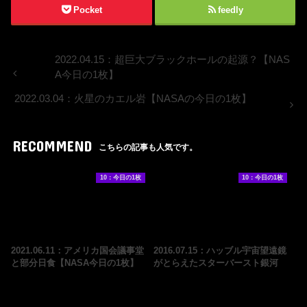
Pocket
feedly
2022.04.15：超巨大ブラックホールの起源？【NAS
A今日の1枚】
2022.03.04：火星のカエル岩【NASAの今日の1枚】
RECOMMEND
こちらの記事も人気です。
10：今日の1枚
10：今日の1枚
2021.06.11：アメリカ国会議事堂
2016.07.15：ハッブル宇宙望遠鏡
と部分日食【NASA今日の1枚】
がとらえたスターバースト銀河