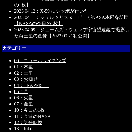
の1枚】
2023.04.12：X-59 にシッポが付いた
2023.04.11：シュルツとスヌーピーがNASA本部を訪問
【NASAの今日の1枚】
2023.04.09：ジェームズ・ウェッブ宇宙望遠鏡で撮影し
た海王星の画像【2022.09.21初公開】
カテゴリー
00：ニューホライズンズ
01：木星
02：土星
03：お知せ
04：TRAPPIST-1
05：月
06：火星
07：金星
10：今日の1枚
11：今週のNASA
12：気分転換
13：Joke