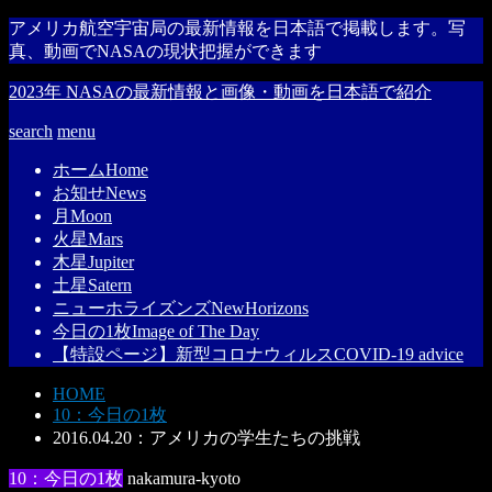
アメリカ航空宇宙局の最新情報を日本語で掲載します。写
真、動画でNASAの現状把握ができます
2023年 NASAの最新情報と画像・動画を日本語で紹介
search
menu
ホーム
Home
お知せ
News
月
Moon
火星
Mars
木星
Jupiter
土星
Satern
ニューホライズンズ
NewHorizons
今日の1枚
Image of The Day
【特設ページ】新型コロナウィルス
COVID-19 advice
HOME
10：今日の1枚
2016.04.20：アメリカの学生たちの挑戦
10：今日の1枚
nakamura-kyoto