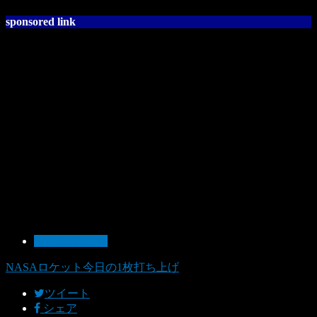
sponsored link
10：今日の1枚
NASA
ロケット
今日の1枚
打ち上げ
ツイート
シェア