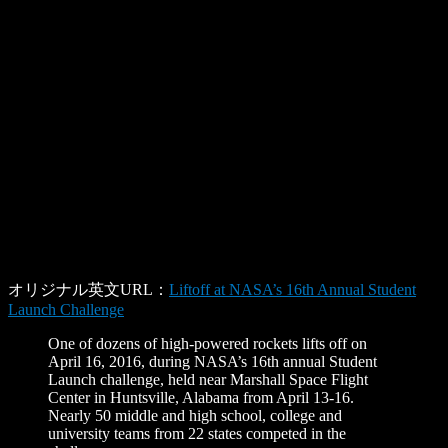
オリジナル英文URL：
Liftoff at NASA’s 16th Annual Student
Launch Challenge
One of dozens of high-powered rockets lifts off on
April 16, 2016, during NASA’s 16th annual Student
Launch challenge, held near Marshall Space Flight
Center in Huntsville, Alabama from April 13-16.
Nearly 50 middle and high school, college and
university teams from 22 states competed in the