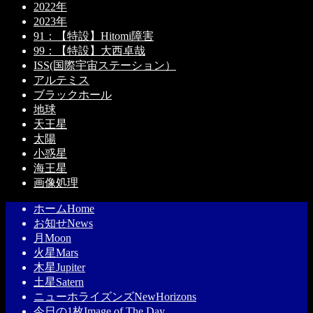
2022年
2023年
91：【特設】Hitomi障害
99：【特設】大西卓哉
ISS(国際宇宙ステーション）
アルテミス
ブラックホール
地球
天王星
太陽
小惑星
海王星
画像処理
ホーム
Home
お知せ
News
月
Moon
火星
Mars
木星
Jupiter
土星
Satern
ニューホライズンズ
NewHorizons
今日の1枚
Image of The Day